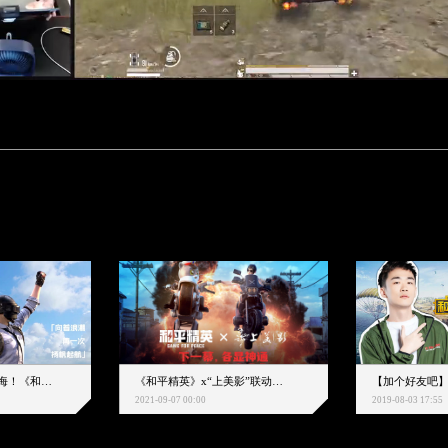
下一个圈，是蔚蓝大海！《和平精英》和中科院海洋所联动开启！
《和平精英》x“上美影”联动大片公映！来一场各显神通的“光影冒险”
2021-09-07 00:00
2019-08-03 17:55