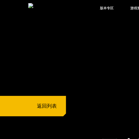
版本专区
游戏
最新版本
新闻
版本中心
攻略
体验服
视频
绿洲启元
武器
故事
返回列表