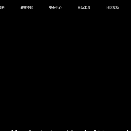
资料
赛事专区
安全中心
自助工具
社区互动
资讯
赛事中心
安全站
CDK兑换
和平营地
中心
巅峰赛
成长守护平台
客服专区
官方公众号
中心
授权赛
腾讯游戏防沉迷
作者入驻
微信用户社区
库
高校认证
QQ用户社区
站
官方微博