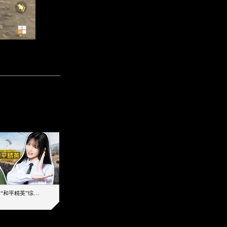
【加个好友吧】“和平精英”综艺首秀！12位人气主播落地刚枪谁能带队吃鸡
12主播对战48超级王牌，落地刚枪谁是超级大腿
2019-08-03 17:39
2026-08-06 