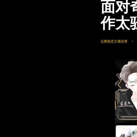
面对
作太
企鹅电竞主播若离