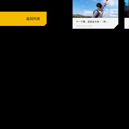
返回列表
下一个圈，是蔚蓝大海！《和平精英》和中科院海洋所联动开启！
2021-09-16 10:59
2
抵制不良游戏
拒绝盗版游戏
注意自我保护
谨防受骗上当
适
度游戏益脑
沉迷游戏伤身
合理安排时间
享受健康生活