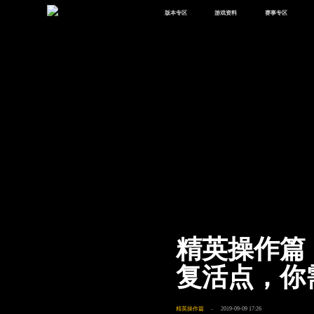
版本专区
游戏资料
赛事专区
最新版本
新闻资讯
赛事中心
版本中心
攻略中心
巅峰赛
体验服
视频中心
授权赛
腾
绿洲启元
武器库
故事站
精英操作篇
复活点，你
精英操作篇
2019-09-09 17:26