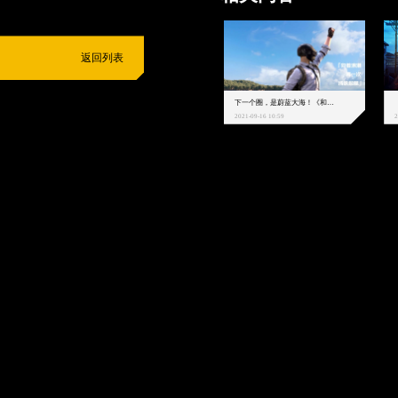
返回列表
下一个圈，是蔚蓝大海！《和平精英》和中科院海洋所联动开启！
2021-09-16 10:59
2
抵制不良游戏
拒绝盗版游戏
注意自我保护
谨防受骗上当
适
度游戏益脑
沉迷游戏伤身
合理安排时间
享受健康生活