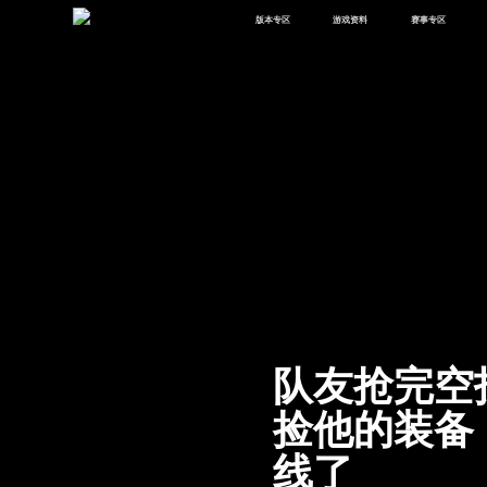
版本专区
游戏资料
赛事专区
最新版本
新闻资讯
赛事中心
版本中心
攻略中心
巅峰赛
体验服
视频中心
授权赛
腾
绿洲启元
武器库
故事站
队友抢完空
捡他的装备
线了