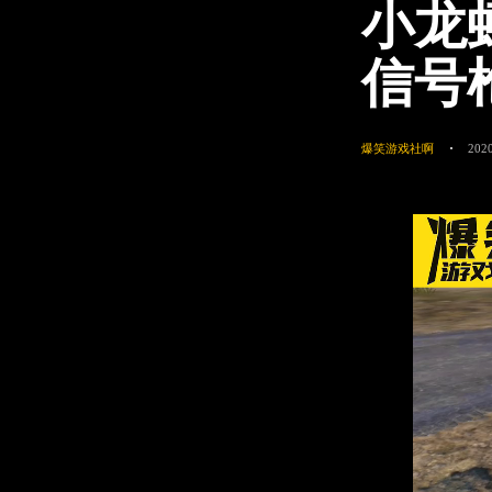
小龙
信号
爆笑游戏社啊
2020