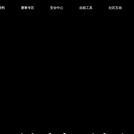
资料
赛事专区
安全中心
自助工具
社区互动
资讯
赛事中心
安全站
CDK兑换
和平营地
中心
巅峰赛
成长守护平台
客服专区
官方公众号
中心
授权赛
腾讯游戏防沉迷
作者入驻
微信用户社区
库
高校认证
QQ用户社区
站
官方微博