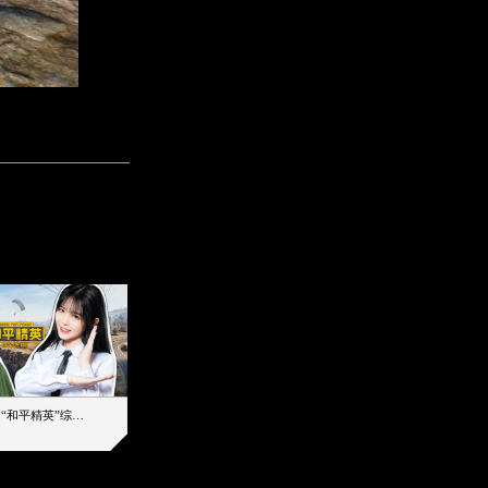
【加个好友吧】“和平精英”综艺首秀！12位人气主播落地刚枪谁能带队吃鸡
12主播对战48超级王牌，落地刚枪谁是超级大腿
2019-08-03 17:39
2026-08-07 