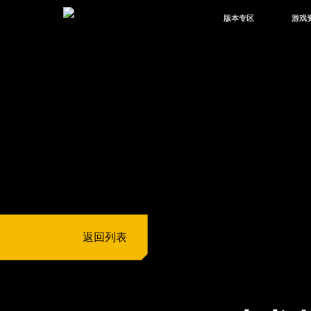
版本专区
游戏
最新版本
新闻
版本中心
攻略
体验服
视频
绿洲启元
武器
故事
返回列表