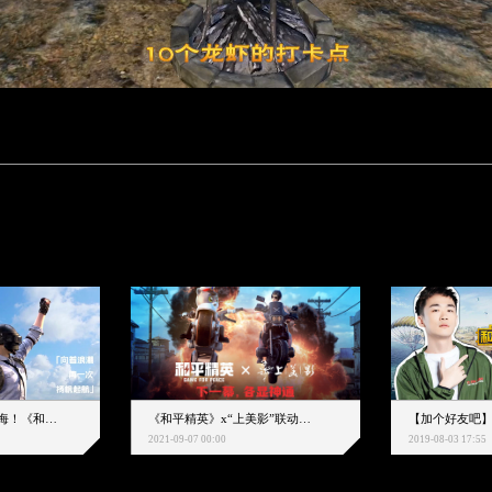
下一个圈，是蔚蓝大海！《和平精英》和中科院海洋所联动开启！
《和平精英》x“上美影”联动大片公映！来一场各显神通的“光影冒险”
2021-09-07 00:00
2019-08-03 17:55