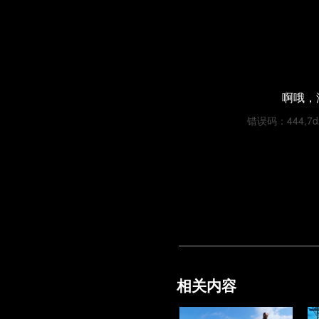
啊哦，
错误码：444,7d27
相关内容