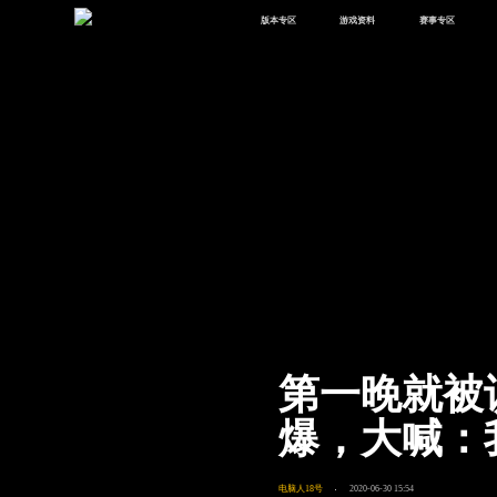
版本专区
游戏资料
赛事专区
最新版本
新闻资讯
赛事中心
版本中心
攻略中心
巅峰赛
体验服
视频中心
授权赛
腾
绿洲启元
武器库
故事站
第一晚就被
爆，大喊：
电脑人18号
2020-06-30 15:54