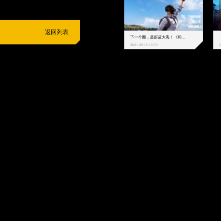
返回列表
下一个圈，是蔚蓝大海！《和平精英》和中科院海洋所联动开启！
2021-09-16 10:59
2
抵制不良游戏
拒绝盗版游戏
注意自我保护
谨防受骗上当
适
度游戏益脑
沉迷游戏伤身
合理安排时间
享受健康生活