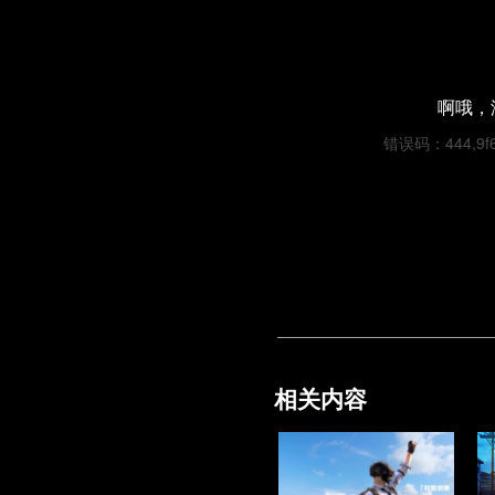
啊哦，
错误码：444,9f6a
相关内容