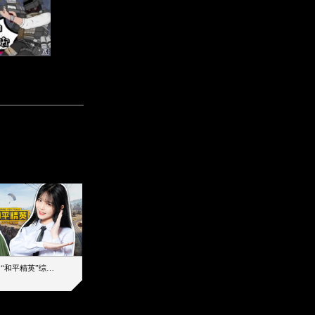
【加个好友吧】“和平精英”综艺首秀！12位人气主播落地刚枪谁能带队吃鸡
12主播对战48超级王牌，落地刚枪谁是超级大腿
2019-08-03 17:39
2026-08-07 