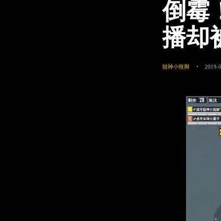
倒霉
播却
狙神小抠脚
2019-0