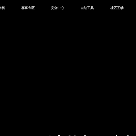
资料
赛事专区
安全中心
自助工具
社区互动
资讯
赛事中心
安全站
CDK兑换
和平营地
中心
巅峰赛
成长守护平台
客服专区
官方公众号
中心
授权赛
腾讯游戏防沉迷
作者入驻
微信用户社区
库
高校认证
QQ用户社区
站
官方微博