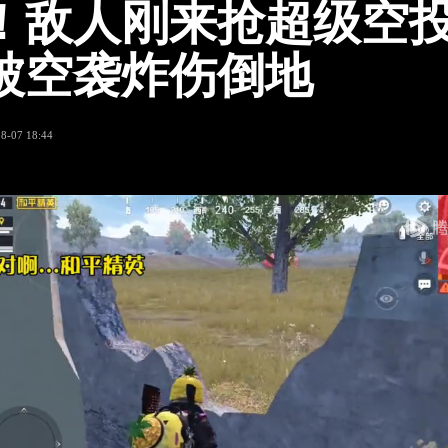
！敌人刚来抢超级空
被空袭炸伤倒地
8-07 18:44