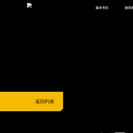
版本专区
游戏
最新版本
新闻
版本中心
攻略
体验服
视频
绿洲启元
武器
故事
返回列表