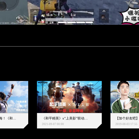
下一个圈，是蔚蓝大海！《和平精英》和中科院海洋所联动开启！
《和平精英》x“上美影”联动大片公映！来一场各显神通的“光影冒险”
2021-09-07 00:00
2019-08-03 17:55