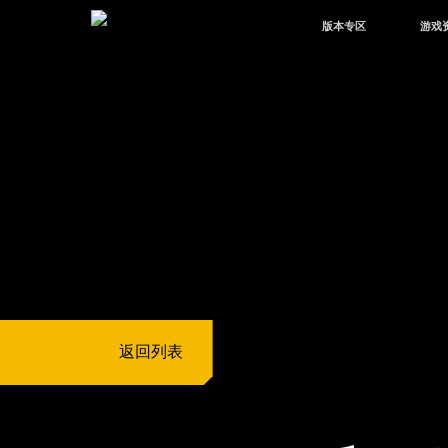
版本专区
游戏
最新版本
新闻
版本中心
攻略
体验服
视频
绿洲启元
武器
故事
返回列表