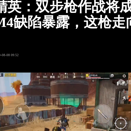
精英：双步枪作战将
M4缺陷暴露，这枪走
-08-08 09:52