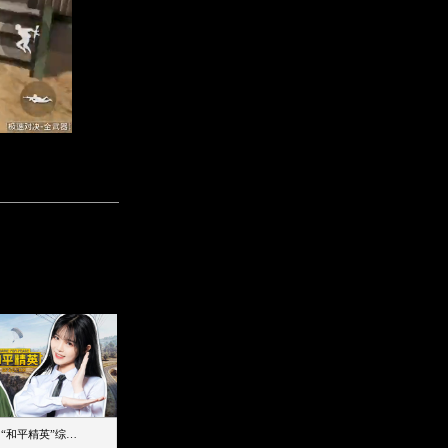
【加个好友吧】“和平精英”综艺首秀！12位人气主播落地刚枪谁能带队吃鸡
12主播对战48超级王牌，落地刚枪谁是超级大腿