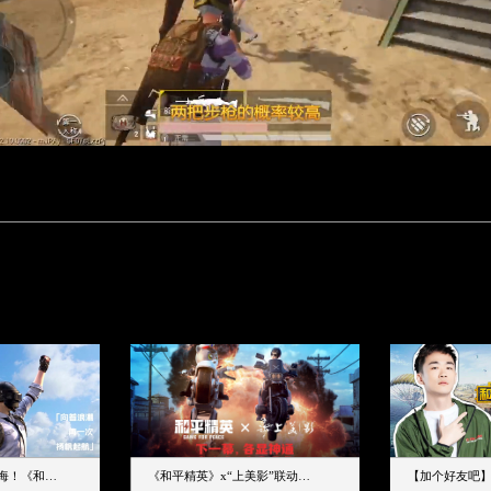
下一个圈，是蔚蓝大海！《和平精英》和中科院海洋所联动开启！
《和平精英》x“上美影”联动大片公映！来一场各显神通的“光影冒险”