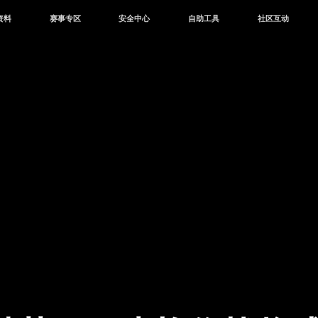
资料
赛事专区
安全中心
自助工具
社区互动
资讯
赛事中心
安全站
CDK兑换
和平营地
中心
巅峰赛
成长守护平台
客服专区
官方公众号
中心
授权赛
腾讯游戏防沉迷
作者入驻
微信用户社区
库
高校认证
QQ用户社区
站
官方微博