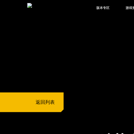
版本专区
游戏
最新版本
新闻
版本中心
攻略
体验服
视频
绿洲启元
武器
故事
返回列表