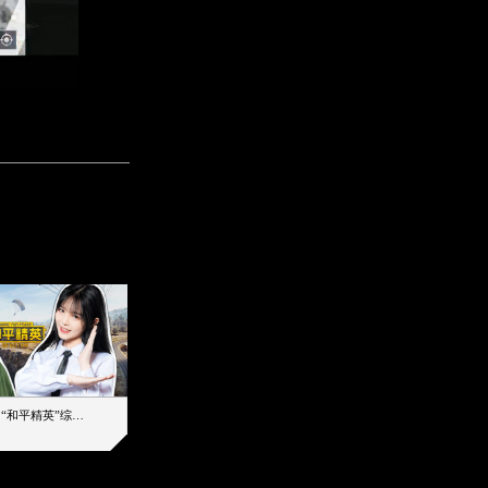
【加个好友吧】“和平精英”综艺首秀！12位人气主播落地刚枪谁能带队吃鸡
12主播对战48超级王牌，落地刚枪谁是超级大腿
2019-08-03 17:39
2026-08-07 