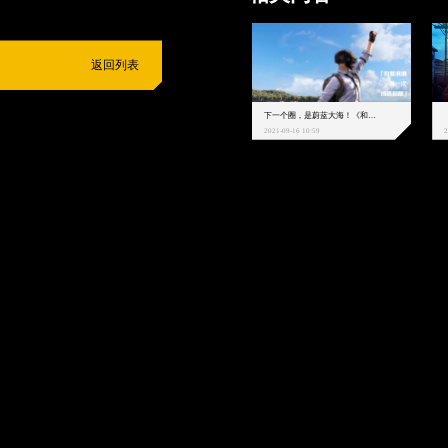
返回列表
下一个圈，是蔚蓝大海！《和平精英》和中科院海洋所联动开启！
2021-09-16 10:59
2
抵制不良游戏
拒绝盗版游戏
注意自我保护
谨防受骗上当
适
度游戏益脑
沉迷游戏伤身
合理安排时间
享受健康生活