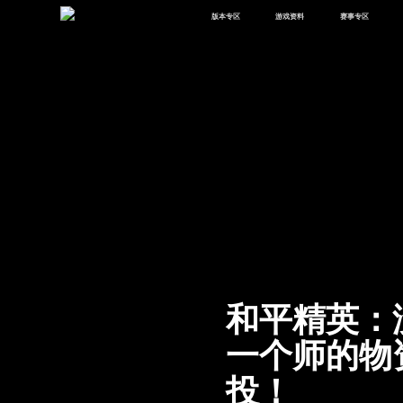
版本专区
游戏资料
赛事专区
最新版本
新闻资讯
赛事中心
版本中心
攻略中心
巅峰赛
体验服
视频中心
授权赛
腾
绿洲启元
武器库
故事站
和平精英：
一个师的物
投！