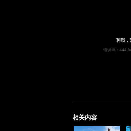
啊哦，
错误码：444,fc5
相关内容