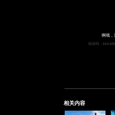
啊哦，
错误码：444,b660
相关内容