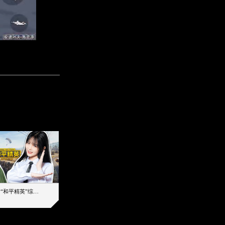
【加个好友吧】“和平精英”综艺首秀！12位人气主播落地刚枪谁能带队吃鸡
12主播对战48超级王牌，落地刚枪谁是超级大腿
2019-08-03 17:39
2026-08-07 