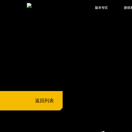
版本专区
游戏
最新版本
新闻
版本中心
攻略
体验服
视频
绿洲启元
武器
故事
返回列表