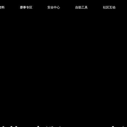
资料
赛事专区
安全中心
自助工具
社区互动
资讯
赛事中心
安全站
CDK兑换
和平营地
中心
巅峰赛
成长守护平台
客服专区
官方公众号
中心
授权赛
腾讯游戏防沉迷
作者入驻
微信用户社区
库
高校认证
QQ用户社区
站
官方微博