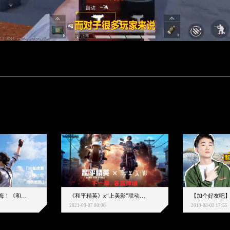
下一个圈，是蔚蓝大海！《和平精英》和中科院海洋所联动开启！
《和平精英》x“上美影”联动大片公映！来一场各显神通的“光影冒险”
2021-09-07 00:00
2019-08-03 17:55