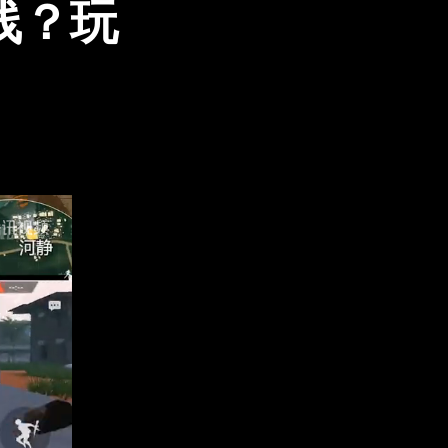
线？玩
！