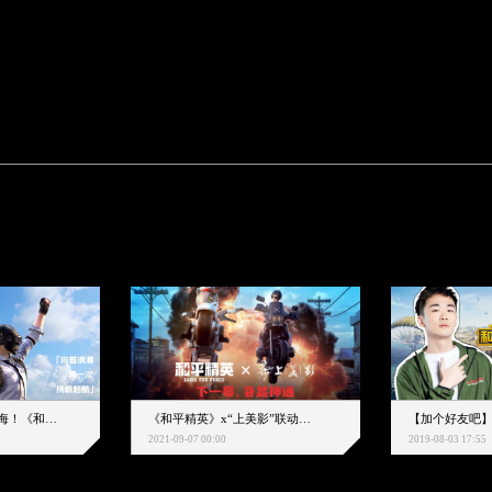
下一个圈，是蔚蓝大海！《和平精英》和中科院海洋所联动开启！
《和平精英》x“上美影”联动大片公映！来一场各显神通的“光影冒险”
2021-09-07 00:00
2019-08-03 17:55