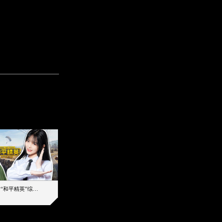
【加个好友吧】“和平精英”综艺首秀！12位人气主播落地刚枪谁能带队吃鸡
12主播对战48超级王牌，落地刚枪谁是超级大腿
2019-08-03 17:39
2026-08-06 