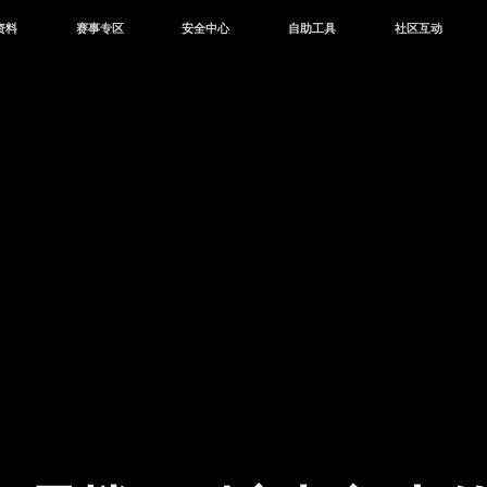
资料
赛事专区
安全中心
自助工具
社区互动
资讯
赛事中心
安全站
CDK兑换
和平营地
中心
巅峰赛
成长守护平台
客服专区
官方公众号
中心
授权赛
腾讯游戏防沉迷
作者入驻
微信用户社区
库
高校认证
QQ用户社区
站
官方微博