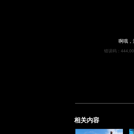
啊哦，
错误码：444,00e9
相关内容