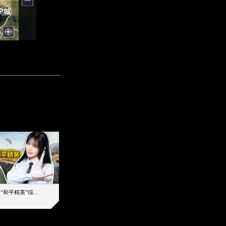
【加个好友吧】“和平精英”综艺首秀！12位人气主播落地刚枪谁能带队吃鸡
12主播对战48超级王牌，落地刚枪谁是超级大腿
2019-08-03 17:39
2026-08-07 