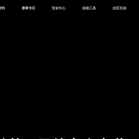
资料
赛事专区
安全中心
自助工具
社区互动
资讯
赛事中心
安全站
CDK兑换
和平营地
中心
巅峰赛
成长守护平台
客服专区
官方公众号
中心
授权赛
腾讯游戏防沉迷
作者入驻
微信用户社区
库
高校认证
QQ用户社区
站
官方微博