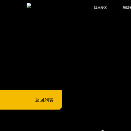
版本专区
游戏
最新版本
新闻
版本中心
攻略
体验服
视频
绿洲启元
武器
故事
返回列表