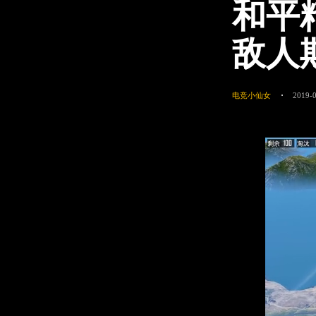
和平
敌人
电竞小仙女
2019-0