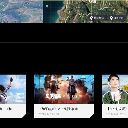
下一个圈，是蔚蓝大海！《和平精英》和中科院海洋所联动开启！
《和平精英》x“上美影”联动大片公映！来一场各显神通的“光影冒险”
2021-09-07 00:00
2019-08-03 17:55