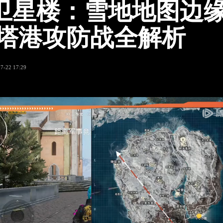
卫星楼：雪地地图边
钟塔港攻防战全解析
7-22 17:29