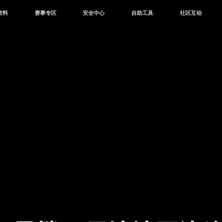
资料
赛事专区
安全中心
自助工具
社区互动
资讯
赛事中心
安全站
CDK兑换
和平营地
中心
巅峰赛
成长守护平台
客服专区
官方公众号
中心
授权赛
腾讯游戏防沉迷
作者入驻
微信用户社区
库
高校认证
QQ用户社区
站
官方微博