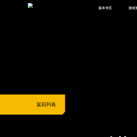
版本专区
游戏
最新版本
新闻
版本中心
攻略
体验服
视频
绿洲启元
武器
故事
返回列表