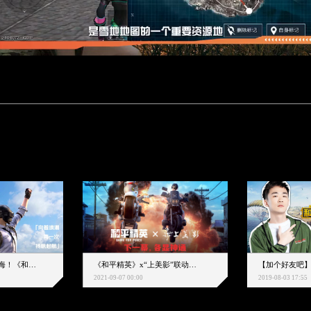
下一个圈，是蔚蓝大海！《和平精英》和中科院海洋所联动开启！
《和平精英》x“上美影”联动大片公映！来一场各显神通的“光影冒险”
2021-09-07 00:00
2019-08-03 17:55