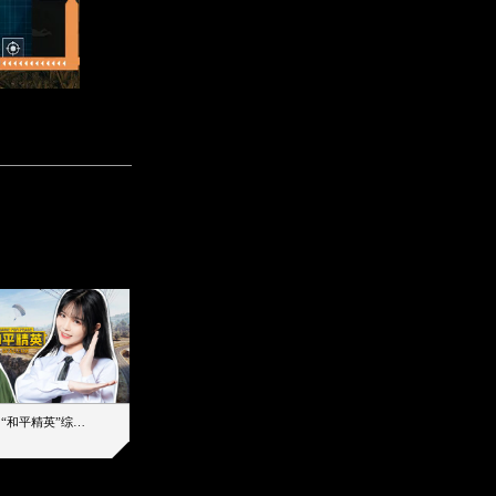
【加个好友吧】“和平精英”综艺首秀！12位人气主播落地刚枪谁能带队吃鸡
12主播对战48超级王牌，落地刚枪谁是超级大腿
2019-08-03 17:39
2026-08-06 