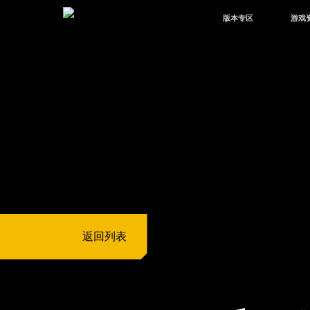
版本专区
游戏
最新版本
新闻
版本中心
攻略
体验服
视频
绿洲启元
武器
故事
返回列表