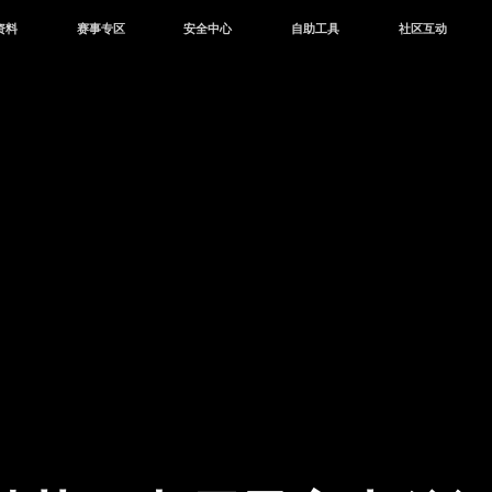
资料
赛事专区
安全中心
自助工具
社区互动
资讯
赛事中心
安全站
CDK兑换
和平营地
中心
巅峰赛
成长守护平台
客服专区
官方公众号
中心
授权赛
腾讯游戏防沉迷
作者入驻
微信用户社区
库
高校认证
QQ用户社区
站
官方微博