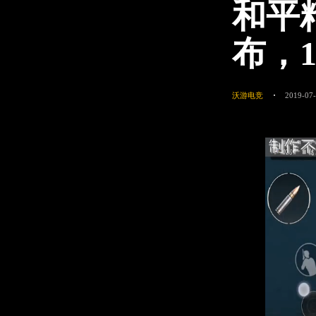
和平
布，
沃游电竞
2019-07-