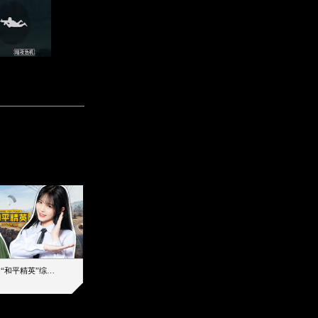
【加个好友吧】“和平精英”综艺首秀！12位人气主播落地刚枪谁能带队吃鸡
12主播对战48超级王牌，落地刚枪谁是超级大腿
2019-08-03 17:39
2026-08-07 