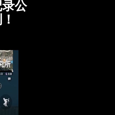
记录公
到！