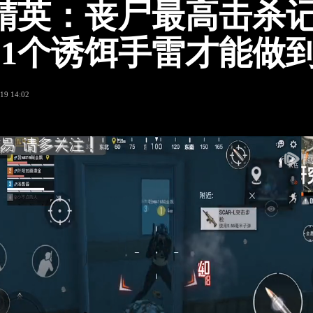
精英：丧尸最高击杀
11个诱饵手雷才能做
19 14:02