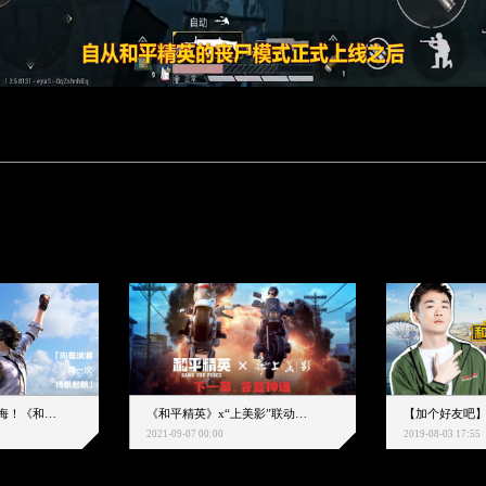
下一个圈，是蔚蓝大海！《和平精英》和中科院海洋所联动开启！
《和平精英》x“上美影”联动大片公映！来一场各显神通的“光影冒险”
2021-09-07 00:00
2019-08-03 17:55