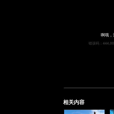
啊哦，
错误码：444,00f4
相关内容