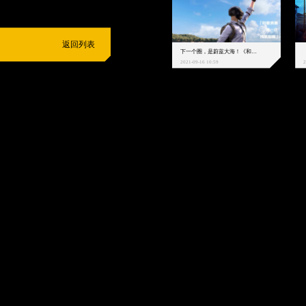
返回列表
下一个圈，是蔚蓝大海！《和平精英》和中科院海洋所联动开启！
2021-09-16 10:59
2
抵制不良游戏
拒绝盗版游戏
注意自我保护
谨防受骗上当
适
度游戏益脑
沉迷游戏伤身
合理安排时间
享受健康生活