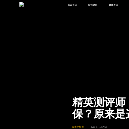
版本专区
游戏资料
赛事专区
最新版本
新闻资讯
赛事中心
版本中心
攻略中心
巅峰赛
体验服
视频中心
授权赛
腾
绿洲启元
武器库
故事站
精英测评师
保？原来是
精英测评师
2019-07-12 16:05