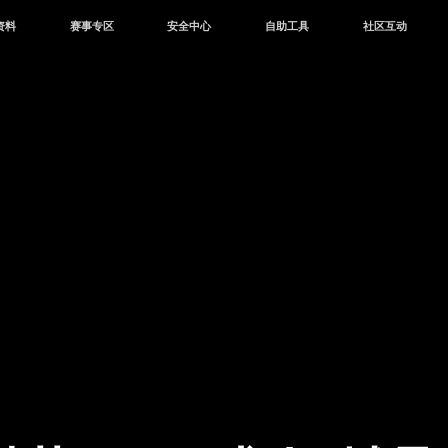
资料
赛事专区
安全中心
自助工具
社区互动
资讯
赛事中心
安全站
CDK兑换
和平营地
中心
巅峰赛
成长守护平台
客服专区
官方公众号
中心
授权赛
腾讯游戏防沉迷
作者入驻
微信用户社区
库
高校认证
QQ用户社区
站
官方微博