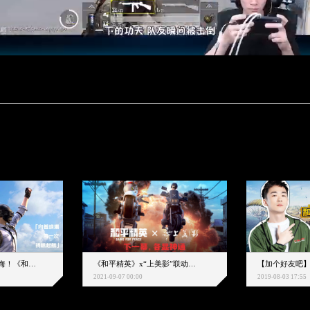
下一个圈，是蔚蓝大海！《和平精英》和中科院海洋所联动开启！
《和平精英》x“上美影”联动大片公映！来一场各显神通的“光影冒险”
2021-09-07 00:00
2019-08-03 17:55