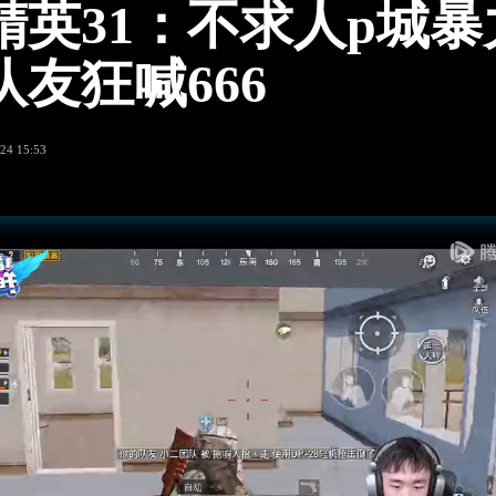
精英31：不求人p城暴
队友狂喊666
24 15:53