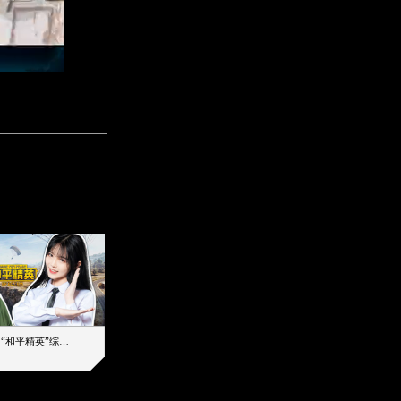
【加个好友吧】“和平精英”综艺首秀！12位人气主播落地刚枪谁能带队吃鸡
12主播对战48超级王牌，落地刚枪谁是超级大腿
2019-08-03 17:39
2026-08-07 