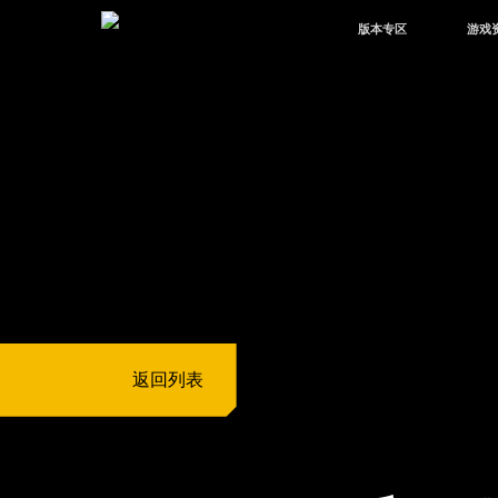
版本专区
游戏
最新版本
新闻
版本中心
攻略
体验服
视频
绿洲启元
武器
故事
返回列表