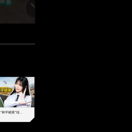
【加个好友吧】“和平精英”综艺首秀！12位人气主播落地刚枪谁能带队吃鸡
12主播对战48超级王牌，落地刚枪谁是超级大腿
2019-08-03 17:39
2026-08-07 