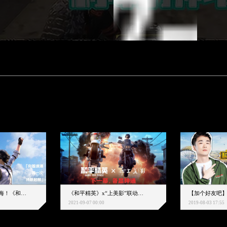
下一个圈，是蔚蓝大海！《和平精英》和中科院海洋所联动开启！
《和平精英》x“上美影”联动大片公映！来一场各显神通的“光影冒险”
2021-09-07 00:00
2019-08-03 17:55