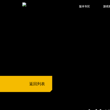
版本专区
游戏
最新版本
新闻
版本中心
攻略
体验服
视频
绿洲启元
武器
故事
返回列表