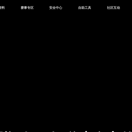
资料
赛事专区
安全中心
自助工具
社区互动
资讯
赛事中心
安全站
CDK兑换
和平营地
中心
巅峰赛
成长守护平台
客服专区
官方公众号
中心
授权赛
腾讯游戏防沉迷
作者入驻
微信用户社区
库
高校认证
QQ用户社区
站
官方微博