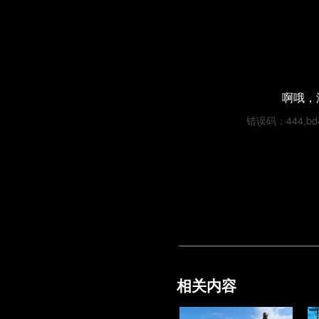
啊哦，
错误码：444,bd40
相关内容