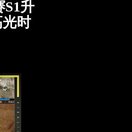
赛S1升
高光时