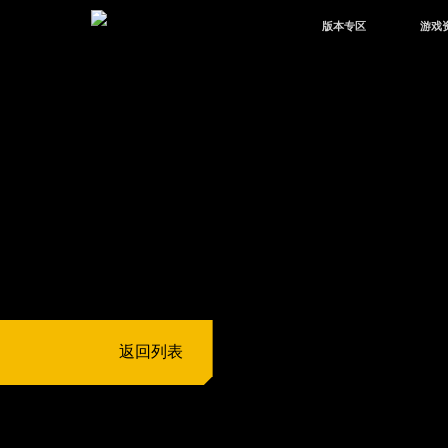
版本专区
游戏
最新版本
新闻
版本中心
攻略
体验服
视频
绿洲启元
武器
故事
返回列表