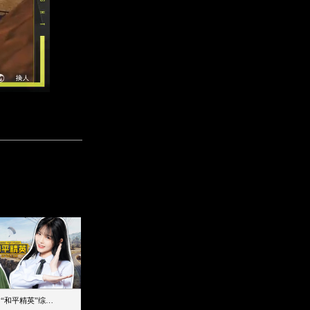
【加个好友吧】“和平精英”综艺首秀！12位人气主播落地刚枪谁能带队吃鸡
12主播对战48超级王牌，落地刚枪谁是超级大腿