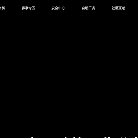
资料
赛事专区
安全中心
自助工具
社区互动
资讯
赛事中心
安全站
CDK兑换
和平营地
中心
巅峰赛
成长守护平台
客服专区
官方公众号
中心
授权赛
腾讯游戏防沉迷
作者入驻
微信用户社区
库
高校认证
QQ用户社区
站
官方微博