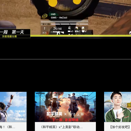
下一个圈，是蔚蓝大海！《和平精英》和中科院海洋所联动开启！
《和平精英》x“上美影”联动大片公映！来一场各显神通的“光影冒险”