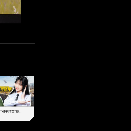
【加个好友吧】“和平精英”综艺首秀！12位人气主播落地刚枪谁能带队吃鸡
12主播对战48超级王牌，落地刚枪谁是超级大腿
2019-08-03 17:39
2026-08-07 