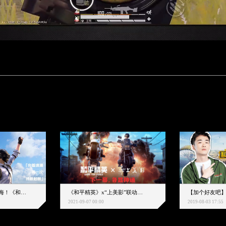
下一个圈，是蔚蓝大海！《和平精英》和中科院海洋所联动开启！
《和平精英》x“上美影”联动大片公映！来一场各显神通的“光影冒险”
2021-09-07 00:00
2019-08-03 17:55