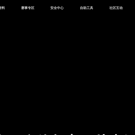
资料
赛事专区
安全中心
自助工具
社区互动
资讯
赛事中心
安全站
CDK兑换
和平营地
中心
巅峰赛
成长守护平台
客服专区
官方公众号
中心
授权赛
腾讯游戏防沉迷
作者入驻
微信用户社区
库
高校认证
QQ用户社区
站
官方微博