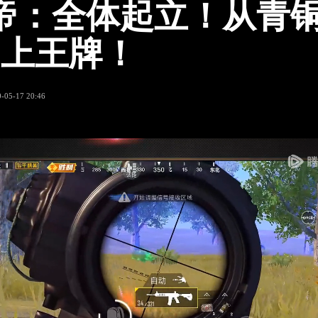
帝：全体起立！从青铜
D上王牌！
-05-17 20:46