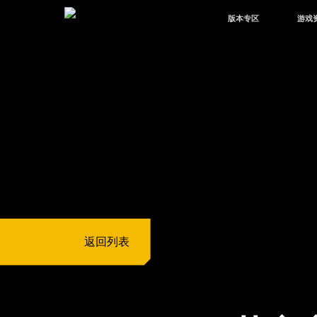
版本专区
游戏
最新版本
新闻
版本中心
攻略
体验服
视频
绿洲启元
武器
故事
返回列表