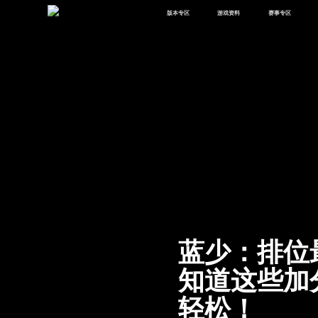
版本专区
游戏资料
赛事专区
最新版本
新闻资讯
赛事中心
版本中心
攻略中心
巅峰赛
体验服
视频中心
授权赛
腾
绿洲启元
武器库
故事站
蓝少：排位
知道这些加
轻松！