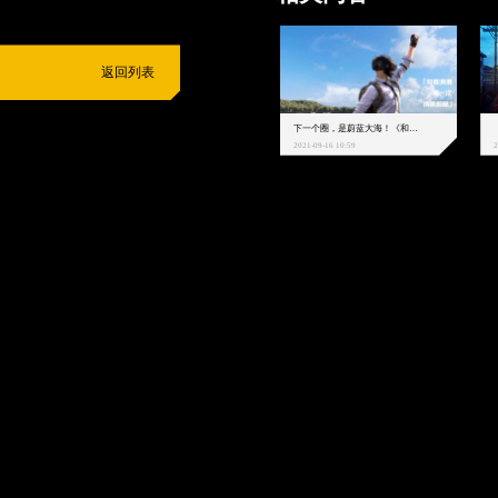
返回列表
下一个圈，是蔚蓝大海！《和平精英》和中科院海洋所联动开启！
2021-09-16 10:59
2
抵制不良游戏
拒绝盗版游戏
注意自我保护
谨防受骗上当
适
度游戏益脑
沉迷游戏伤身
合理安排时间
享受健康生活