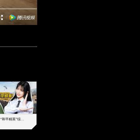
【加个好友吧】“和平精英”综艺首秀！12位人气主播落地刚枪谁能带队吃鸡
12主播对战48超级王牌，落地刚枪谁是超级大腿
2019-08-03 17:39
2026-08-07 