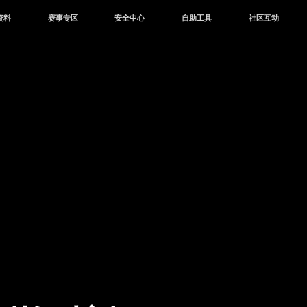
资料
赛事专区
安全中心
自助工具
社区互动
资讯
赛事中心
安全站
CDK兑换
和平营地
中心
巅峰赛
成长守护平台
客服专区
官方公众号
中心
授权赛
腾讯游戏防沉迷
作者入驻
微信用户社区
库
高校认证
QQ用户社区
站
官方微博