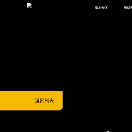
版本专区
游戏
最新版本
新闻
版本中心
攻略
体验服
视频
绿洲启元
武器
故事
返回列表