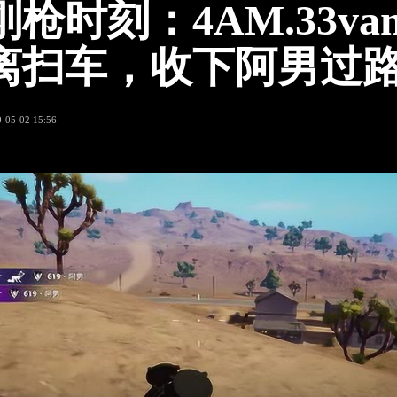
枪时刻：4AM.33van
离扫车，收下阿男过
-05-02 15:56