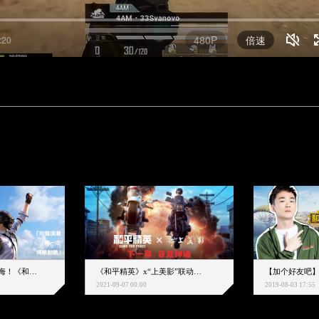
480P
倍速
:20
下一个圈，是蔚蓝大海！《和平精英》和中科院海洋所联动开启！
《和平精英》x“上美影”联动大片公映！来一场各显神通的“光影冒险”
2021-09-07 00:00
2019-08-03 17:55