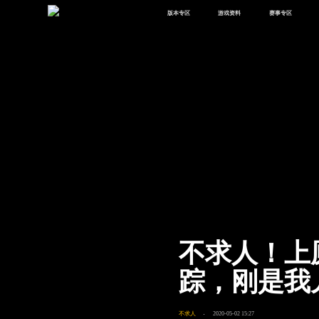
版本专区
游戏资料
赛事专区
最新版本
新闻资讯
赛事中心
版本中心
攻略中心
巅峰赛
体验服
视频中心
授权赛
腾
绿洲启元
武器库
故事站
不求人！上
踪，刚是我
不求人
2020-05-02 15:27