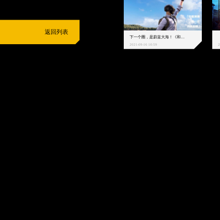
返回列表
下一个圈，是蔚蓝大海！《和平精英》和中科院海洋所联动开启！
2021-09-16 10:59
2
抵制不良游戏
拒绝盗版游戏
注意自我保护
谨防受骗上当
适
度游戏益脑
沉迷游戏伤身
合理安排时间
享受健康生活