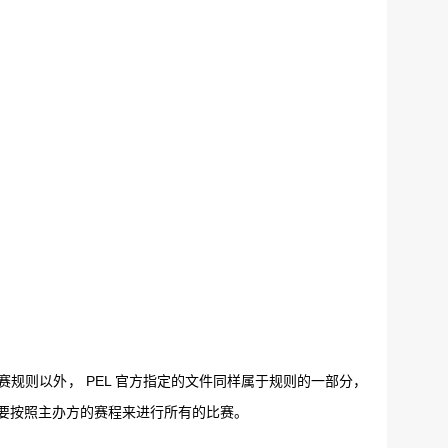
赛规则以外， PEL 官方指定的文件同样属于规则的一部分，
需要按照主办方的赛程来进行所有的比赛。