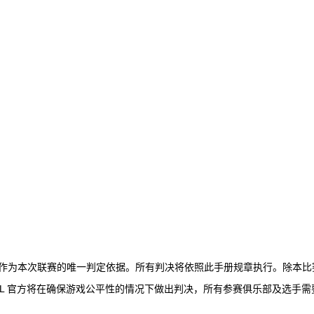
，将作为本次联赛的唯一判定依据。所有判决将依照此手册规章执行。
除本比
EL 官方将在确保游戏公平性的情况下做出判决，所有参赛俱乐部及选手