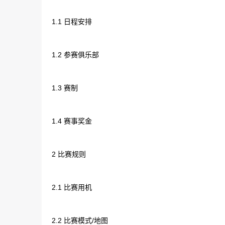
1.1 日程安排
1.2 参赛俱乐部
1.3 赛制
1.4 赛事奖金
2
比赛规则
2.1 比赛用机
2.2 比赛模式/地图