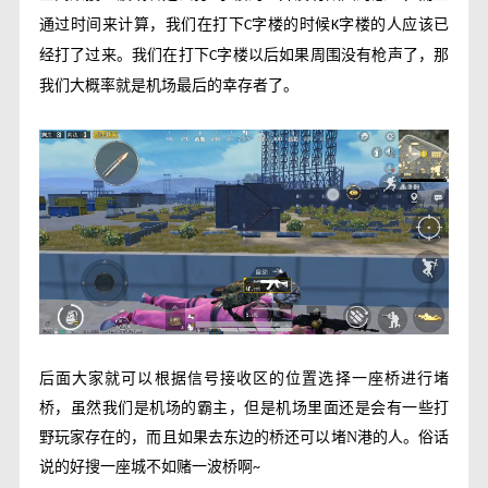
通过时间来计算，我们在打下
字楼的时候
字楼的人应该已
C
K
经打了过来。我们在打下
字楼以后如果周围没有枪声了，那
C
我们大概率就是机场最后的幸存者了。
后面大家就可以根据信号接收区的位置选择一座桥进行堵
桥，虽然我们是机场的霸主，但是机场里面还是会有一些打
野玩家存在的，而且如果去东边的桥还可以堵
N
港的人。俗话
说的好搜一座城不如赌一波桥啊
~