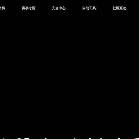
资料
赛事专区
安全中心
自助工具
社区互动
资讯
赛事中心
安全站
CDK兑换
和平营地
中心
巅峰赛
成长守护平台
客服专区
官方公众号
中心
授权赛
腾讯游戏防沉迷
作者入驻
微信用户社区
库
高校认证
QQ用户社区
站
官方微博