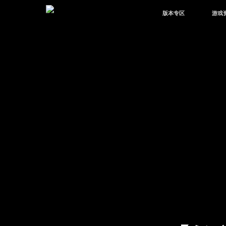
版本专区
游戏
最新版本
新闻
版本中心
攻略
体验服
视频
绿洲启元
武器
故事