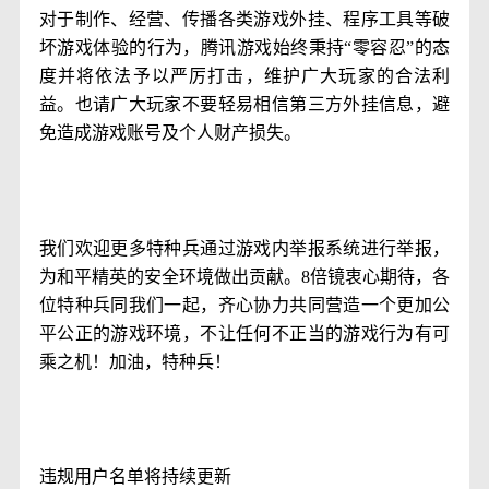
对于制作、经营、传播各类游戏外挂、程序工具等破
坏游戏体验的行为，腾讯游戏始终秉持“零容忍”的态
度并将依法予以严厉打击，维护广大玩家的合法利
益。也请广大玩家不要轻易相信第三方外挂信息，避
免造成游戏账号及个人财产损失。
我们欢迎更多特种兵通过游戏内举报系统进行举报，
为和平精英的安全环境做出贡献。8倍镜衷心期待，各
位特种兵同我们一起，齐心协力共同营造一个更加公
平公正的游戏环境，不让任何不正当的游戏行为有可
乘之机！加油，特种兵！
违规用户名单将持续更新