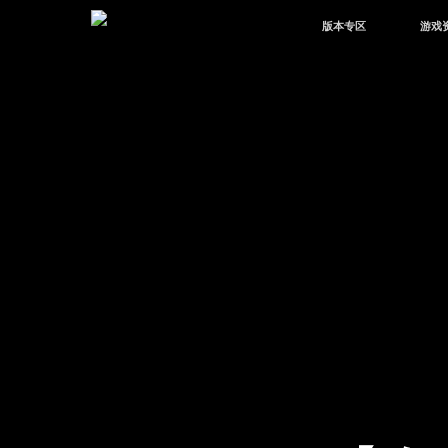
版本专区
游戏
最新版本
新闻
版本中心
攻略
体验服
视频
绿洲启元
武器
故事