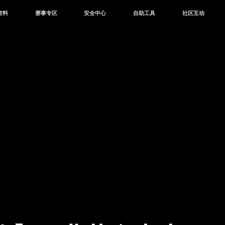
资料
赛事专区
安全中心
自助工具
社区互动
资讯
赛事中心
安全站
CDK兑换
和平营地
中心
巅峰赛
成长守护平台
客服专区
官方公众号
中心
授权赛
腾讯游戏防沉迷
作者入驻
微信用户社区
库
高校认证
QQ用户社区
站
官方微博