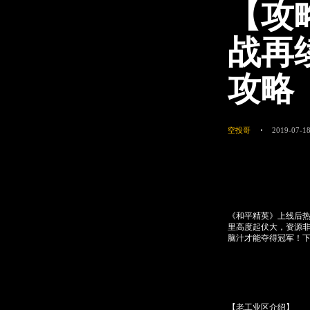
【攻
战再
攻略
空投哥
2019-07-18
《和平精英》上线后
里高度起伏大，资源
脑汁才能夺得冠军！
【老工业区介绍】