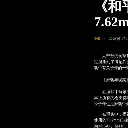
《和
7.
小编
2019-05-07 1
大部分的玩家都应
过搜集到了满配件
戏中有关子弹的一
【游戏与现实
在游戏中玩家通
本上所有的枪支都适配
径子弹也是游戏中
在现实中，提及子
使用的7.62mm口
为M16A4、M416