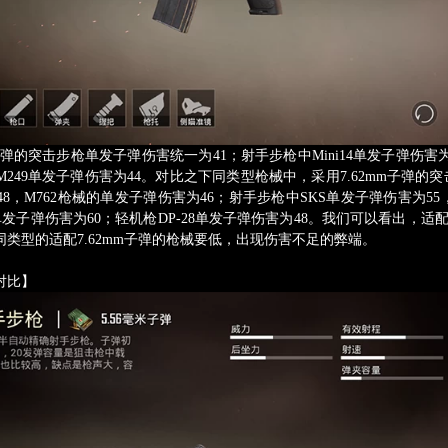
弹的突击步枪单发子弹伤害统一为41；射手步枪中Mini14单发子弹伤害为
249单发子弹伤害为44。对比之下同类型枪械中，采用7.62mm子弹的突击
8，M762枪械的单发子弹伤害为46；射手步枪中SKS单发子弹伤害为55
单发子弹伤害为60；轻机枪DP-28单发子弹伤害为48。我们可以看出，适配
类型的适配7.62mm子弹的枪械要低，出现伤害不足的弊端。
对比】