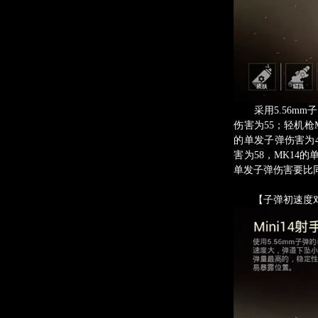
采用5.56mm子
伤害为55；轻机枪M
的单发子弹伤害为4
害为58，MK14的
单发子弹伤害要比同
【子弹初速度