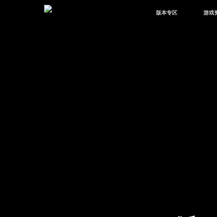
版本专区
游戏
最新版本
新闻
版本中心
攻略
体验服
视频
绿洲启元
武器
故事