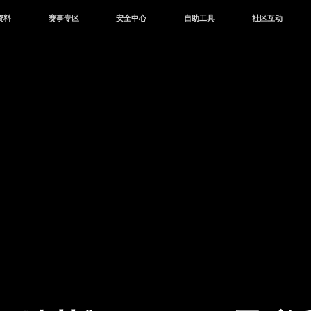
资料
赛事专区
安全中心
自助工具
社区互动
资讯
赛事中心
安全站
CDK兑换
和平营地
中心
巅峰赛
成长守护平台
客服专区
官方公众号
中心
授权赛
腾讯游戏防沉迷
作者入驻
微信用户社区
库
高校认证
QQ用户社区
站
官方微博