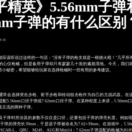
平精英》5.56mm子弹
62mm子弹的有什么区别
8:46
该听说过这样的一句话：“没有子弹的枪支就是一根烧火棍！”几乎所
的心仪枪械，但是备用子弹却只有寥寥几十发的尴尬境地。今天，我们
些小秘密，希望能够给玩家在选择枪械时一些有用的参考建议。
】
常会选择突击步枪、射手步枪和栓动狙击枪作为自己的主战武器。在这
5.56mm口径子弹或7.62mm口径子弹。在某种程度上来讲，5.56mm口
最主流的两种子弹。
弹时所涉及的参数不仅仅是口径，还要包括子弹的弹壳长度。例如现
径子弹的弹壳长39mm，于是该子弹被命名为7.62×39mm。在游戏中，5.
、SCAR-L、QBU、M249、AUG和Mini14；7.62mm子弹适配的枪械为R18