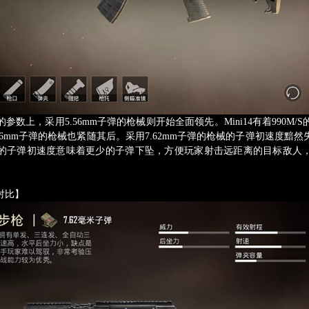
上，采用5.56mm子弹的枪械则开始全面领先。Mini14有着990M/
56mm子弹的枪械也紧随其后。采用7.62mm子弹的枪械的子弹初速度黯
的子弹初速度意味着更少的子弹下坠，方便玩家射击远距离的目标敌人
对比】