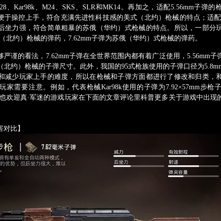
DP28、Kar98k、M24、SKS、SLR和MK14。再加之，适配5.56mm
便于操控上手，符合充满先进性科技感的美式（北约）枪械的特点；适配7.
后坐力强，符合简单粗暴的苏俄（华约）式枪械的特点。所以，一部分
美式（北约）枪械的弹药，7.62mm子弹为苏俄（华约）式枪械的弹药。
谨的看法，7.62mm子弹在全世界范围内都有着广泛使用，5.56mm子
（北约）枪械的子弹尺寸。此外，我国的95式枪族使用的子弹口径为5.8m
和减少玩家上手的难度，所以在枪械和子弹方面都进行了修改和归类，
家需要注意。例如，代表枪械Kar98k使用的子弹为7.92×57mm步
。同时也欢迎真·军迷的游戏玩家在下面的文章评论里科普更多关于游戏中出现
对比】