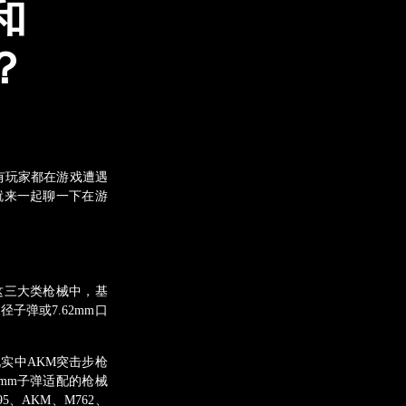
和
？
有玩家都在游戏遭遇
就来一起聊一下在游
三大类枪械中，基
径子弹或7.62mm口
实中AKM突击步枪
56mm子弹适配的枪械
95、AKM、M762、