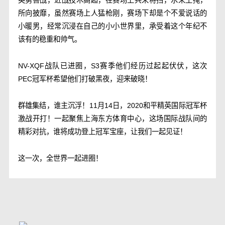
英勇善战，近战技术高超，在赛场上兵来将挡，水来土掩，
所向披靡，虽然赛场上人猛枪刚，赛场下却是个不爱说话的
小暖男，经常沉浸在自己的小小世界里，承受着这个年纪不
该有的稳重和帅气。
NV-XQF战队已进圈，S3赛季他们经历过起起伏伏，这次
PEC冠军杯希望他们打破黑夜，迎来破晓！
群雄集结，谁主沉浮！11月14日，2020和平精英国际冠军杯
激战开打！一起聚焦上海东方体育中心，这场国际战队间的
精彩对抗，谁将成功登上冠军宝座，让我们一起见证！
这一次，全世界一起进圈！