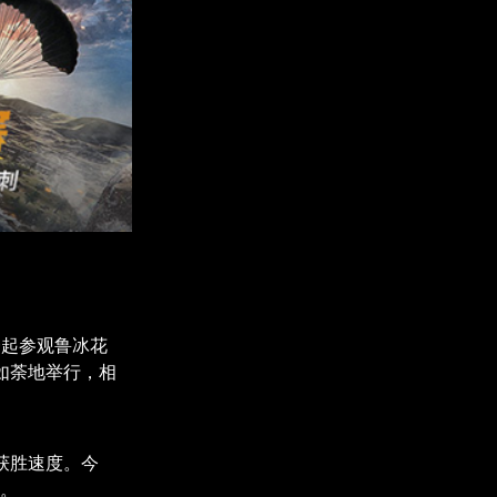
一起参观鲁冰花
如荼地举行，相
获胜速度。今
刺。