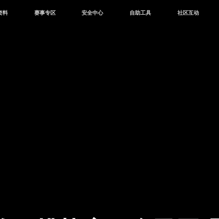
资料
赛事专区
安全中心
自助工具
社区互动
资讯
赛事中心
安全站
CDK兑换
和平营地
中心
巅峰赛
成长守护平台
客服专区
官方公众号
中心
授权赛
腾讯游戏防沉迷
作者入驻
微信用户社区
库
高校认证
QQ用户社区
站
官方微博