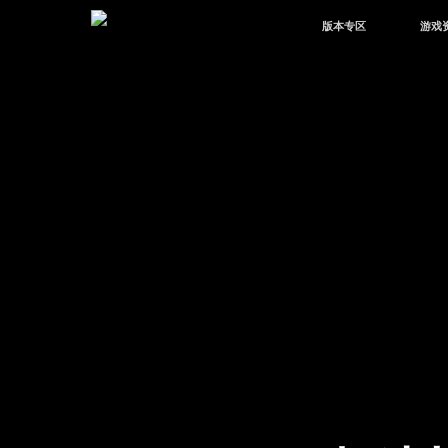
版本专区
游戏
最新版本
新闻
版本中心
攻略
体验服
视频
绿洲启元
武器
故事