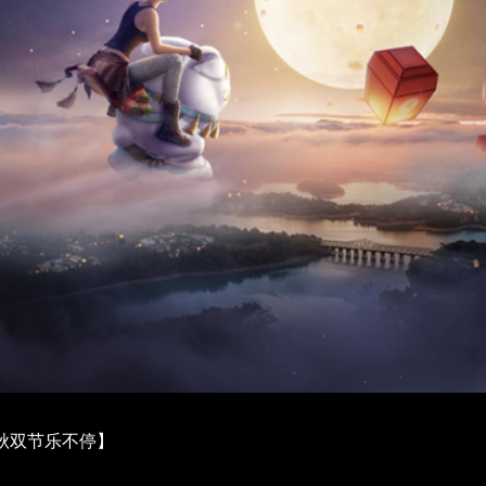
秋双节乐不停】