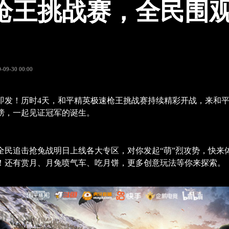
枪王挑战赛，全民围
-09-30 00:00
即发！历时4天，和平精英极速枪王挑战赛持续精彩开战，来和
榜，一起见证冠军的诞生。
全民追击抢兔战明日上线各大专区，对你发起“萌”烈攻势，快来
！还有赏月、月兔喷气车、吃月饼，更多创意玩法等你来探索。