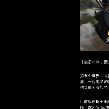
【最后冲刺，极
第五个世界—山
海、一起泡温泉
信直播间激烈的
目前极速枪王挑
晚，虎牙/企鹅