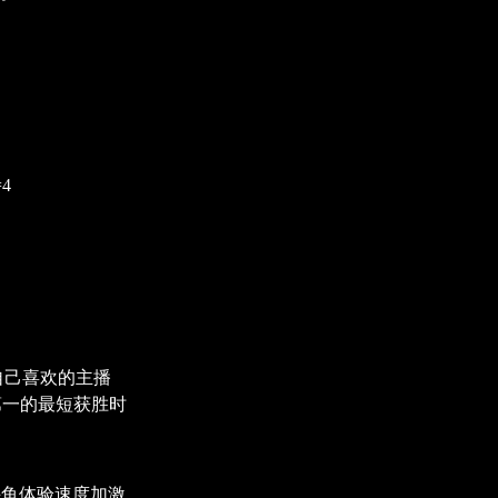
=4
自己喜欢的主播
第一的最短获胜时
斗鱼体验速度加激