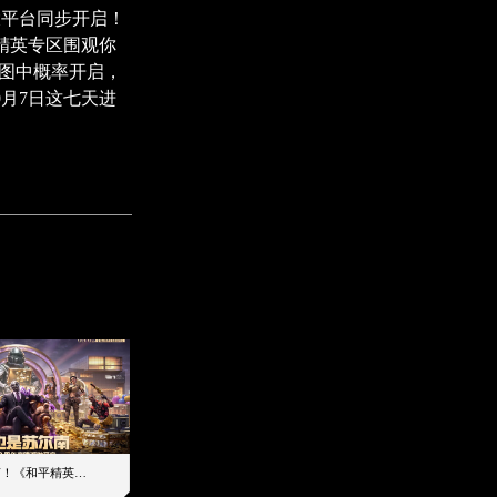
大平台同步开启！
精英专区围观你
地图中概率开启，
0月7日这七天进
南山也是苏尔南！《和平精英》地铁逃生2周年爽赚派对重磅来袭
-6℃雪赚一夏！和平精英 x 前海冰雪世界 8月潮雪节，万份补给已就位
2026-08-03 10:00
2026-07-30 