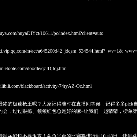
ya.com/huyaDIYzt/10611/pc/index.html?client=auto
ouxi.vip.qq.com/m/act/a645200d42_jdqsm_534544.html?_wv=1&_wwv
.etoote.com/doodle/qcJDjfqj.html
ilibili.com/blackboard/activity-74ryAZ-Oc.html
最终的极速枪王呢？大家记得准时在直播间等候，记得多多pick
的会，过过眼瘾、领领红包总是好的嘛~让我们一起猜猜，榜单
特种兵们也不要沮丧！斗鱼平台的比赛将进行到10月8日，快到