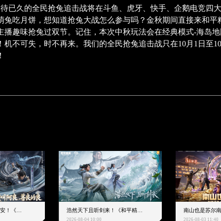
家期待已久的全民抢兔追击战将在斗鱼、虎牙、快手、企鹅电竞四
萌兔吃月饼，想知道抢兔大战怎么参与吗？金秋期间直接来和平
主播趣味抢兔过双节。记住，本次中秋玩法会在经典模式-海岛
！机不可失，时不再来。我们的全民抢兔追击战只在10月1日至1
！
猛字贯长虹 万剑护平安！《和平精英》携手《剑来》动画双神装8月8日重磅上线
浩然天下且听剑来！《和平精英》携手《剑来》动画重磅联动来袭
2026-08-04 10:00
2026-08-03 11:40