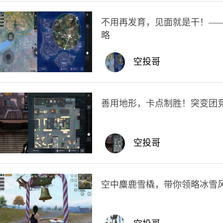
不用再发育，见面就是干！—
略
空投哥
善用地形，卡点制胜！突变团
空投哥
空中麋鹿雪橇，带你领略冰雪