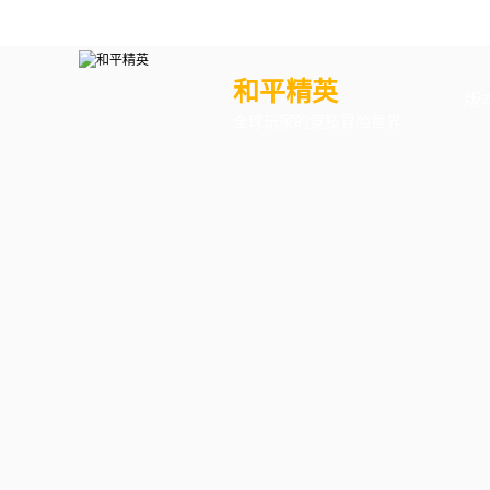
和平精英
版
全球玩家的竞技冒险世界
最
版
体
绿