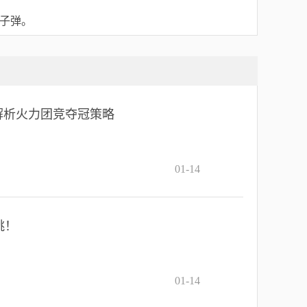
子弹。
解析火力团竞夺冠策略
01-14
跳！
01-14