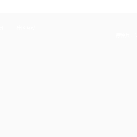
具
社区互动
特种兵，
换
官方公众号
区
微信用户社区
驻
QQ用户社区
证
官方微博