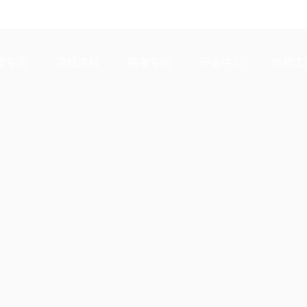
本专区
游戏资料
赛事专区
安全中心
自助工
新版本
新闻资讯
赛事中心
安全站
CDK兑
本中心
攻略中心
巅峰赛
成长守护平台
客服专
验服
视频中心
授权赛
腾讯游戏防沉迷
作者入
洲启元
武器库
高校认
故事站