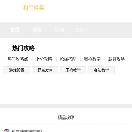
和平精英
全球玩家的竞技冒险世界
首页
攻略
视频
资料库
热门攻略
热门攻略点
上分攻略
枪械搭配
钢枪教学
载具攻略
游戏设置
野点发育
压枪教学
身法教学
精品攻略