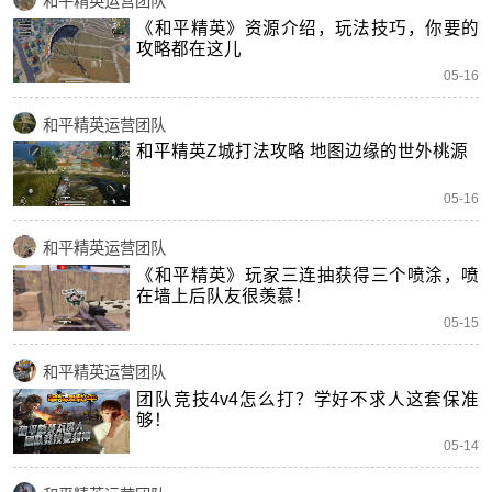
和平精英运营团队
《和平精英》资源介绍，玩法技巧，你要的
攻略都在这儿
05-16
和平精英运营团队
和平精英Z城打法攻略 地图边缘的世外桃源
05-16
和平精英运营团队
《和平精英》玩家三连抽获得三个喷涂，喷
在墙上后队友很羡慕！
05-15
和平精英运营团队
团队竞技4v4怎么打？学好不求人这套保准
够！
05-14