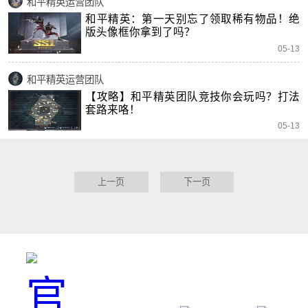
和平精英运营团队
和平精英：第一天别忘了领取稀有物品！绝
版头像框你拿到了吗？
05-13
和平精英运营团队
【攻略】和平精英团队竞技你会玩吗？打法
套路来咯！
05-13
上一页
下一页