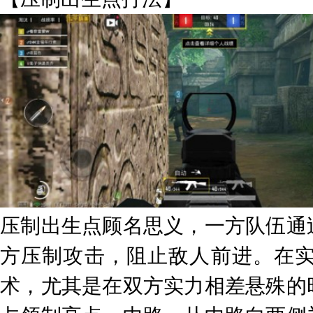
压制出生点顾名思义，一方队伍通
方压制攻击，阻止敌人前进。在
术，尤其是在双方实力相差悬殊的