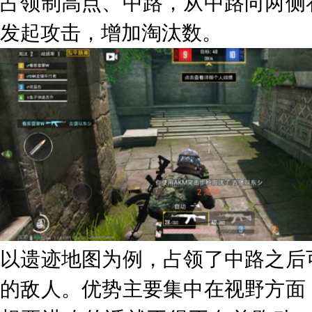
占领制高点、中路，从中路向两侧
发起攻击，增加淘汰数。
以遗迹地图为例，占领了中路之后
的敌人。优势主要集中在视野方面