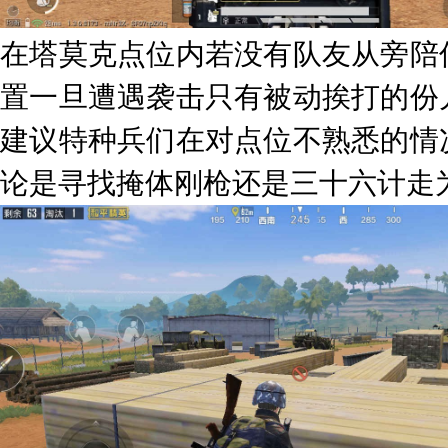
在塔莫克点位内若没有队友从旁陪
置一旦遭遇袭击只有被动挨打的份
建议特种兵们在对点位不熟悉的情
论是寻找掩体刚枪还是三十六计走