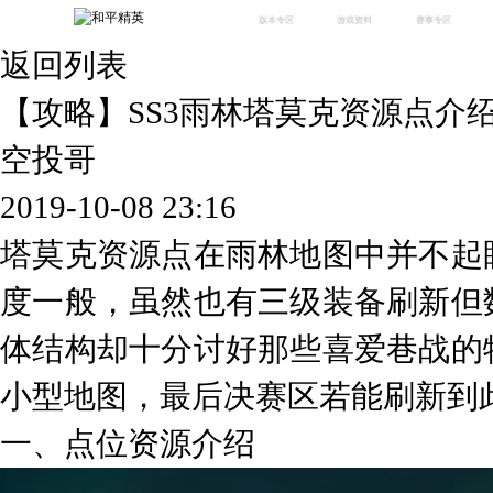
版本专区
游戏资料
赛事专区
返回列表
最新版本
新闻资讯
赛事中心
版本中心
攻略中心
巅峰赛
【攻略】SS3雨林塔莫克资源点介
体验服
视频中心
授权赛
腾
绿洲启元
武器库
空投哥
故事站
2019-10-08 23:16
塔莫克资源点在雨林地图中并不起
度一般，虽然也有三级装备刷新但
体结构却十分讨好那些喜爱巷战的
小型地图，最后决赛区若能刷新到
一、点位资源介绍