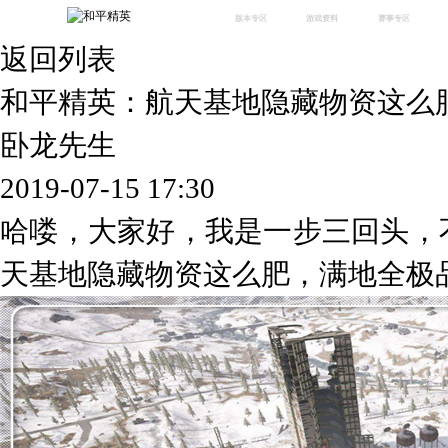
版本专区
游戏资料
赛事专区
返回列表
最新版本
新闻资讯
赛事中心
版本中心
攻略中心
巅峰赛
和平精英：航天基地隐藏物资这么
体验服
视频中心
授权赛
腾
绿洲启元
武器库
卧龙先生
故事站
2019-07-15 17:30
哈喽，大家好，我是一步三回头，
天基地隐藏物资这么肥，满地全极