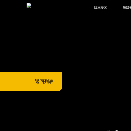
版本专区
游戏
最新版本
新闻
版本中心
攻略
体验服
视频
绿洲启元
武器
故事
返回列表