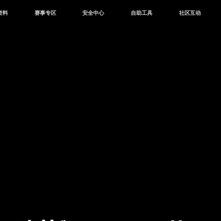
资料
赛事专区
安全中心
自助工具
社区互动
资讯
赛事中心
安全站
CDK兑换
和平营地
中心
巅峰赛
成长守护平台
客服专区
官方公众号
中心
授权赛
腾讯游戏防沉迷
作者入驻
微信用户社区
库
高校认证
QQ用户社区
站
官方微博