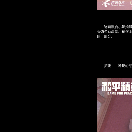
这套融合小舞婚服的
头饰勾勒高贵。裙摆
的一部分。
灵珑——玲珑心意