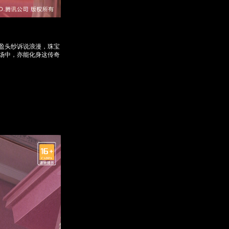
盈头纱诉说浪漫，珠宝
场中，亦能化身这传奇