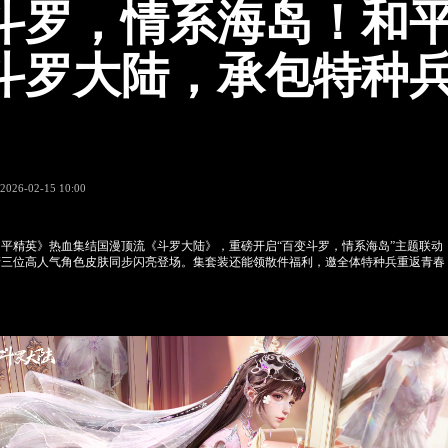
斗罗，情系海岛！和
斗罗大陆，承包特种
2026-02-15 10:00
平精英》热血集结国漫顶流《斗罗大陆》，重磅开启“百变斗罗，情系海岛”主题联动
清三位高人气角色皮肤同步闪亮登场。集套装还能领散件福利，邀全体特种兵重返青春