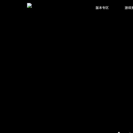
版本专区
游戏
最新版本
新闻
版本中心
攻略
体验服
视频
绿洲启元
武器
故事