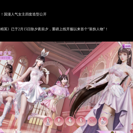
岛！国漫人气女主四套造型公开
》已于2月15日除夕夜前夕，重磅上线开服以来首个“装扮人物”！