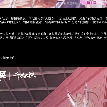
”上线，以国漫顶级人气女主“小舞”为核心，一次性上线四款风格迥异的绝美服饰。
“战斗时的坚韧”、“相守时的甜蜜”、“献祭时的纯粹”与“平行时空的憧憬”，化作四套
皮肤外观，更是小舞灵魂深处对唐三永恒承诺的具象化。特种兵们穿上它们，便是
之路。再搭配自由混搭的配件玩法，以及“集齐套装领取散件”的福利，即刻便可化身“奇
，情系斗罗