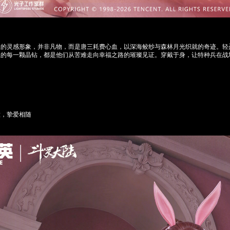
灵感形象，并非凡物，而是唐三耗费心血，以深海鲛纱与森林月光织就的奇迹。轻
上的每一颗晶钻，都是他们从苦难走向幸福之路的璀璨见证。穿戴于身，让特种兵在战
，挚爱相随