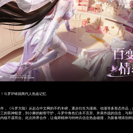
！斗罗IP铸就两代人热血记忆
，《斗罗大陆》从起点中文网的不朽丰碑，逐步衍生为漫画、动漫等多形态作品，成为
唐三的双神蜕变，到小舞的献祭守护，斗罗中角色们永不言弃、并肩作战的信念，与和
神内核不谋而合。此次跨界合作，让魂师精神与特种兵信念热血碰撞，为新春增添别样