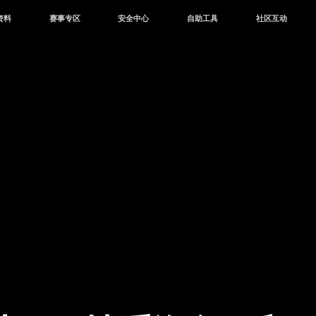
资料
赛事专区
安全中心
自助工具
社区互动
资讯
赛事中心
安全站
CDK兑换
和平营地
中心
巅峰赛
成长守护平台
客服专区
官方公众号
中心
授权赛
腾讯游戏防沉迷
作者入驻
微信用户社区
库
高校认证
QQ用户社区
站
官方微博