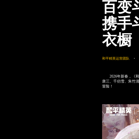
百变
携手
衣橱
和平精英运营团队
2026年新春，《和
唐三、千仞雪、朱竹
冒险！