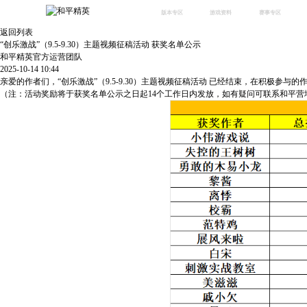
版本专区
游戏资料
赛事专区
返回列表
最新版本
新闻资讯
赛事中心
“创乐激战”（9.5-9.30）主题视频征稿活动 获奖名单公示
版本中心
攻略中心
巅峰赛
和平精英官方运营团队
2025-10-14 10:44
体验服
视频中心
授权赛
腾
亲爱的作者们，“创乐激战”（9.5-9.30）主题视频征稿活动 已经结束，在积极参与
绿洲启元
武器库
（注：活动奖励将于获奖名单公示之日起14个工作日内发放，如有疑问可联系和平营
故事站