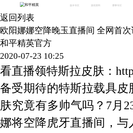
版本专区
游戏资料
赛事专区
返回列表
最新版本
新闻资讯
赛事中心
版本中心
攻略中心
巅峰赛
欧阳娜娜空降晚玉直播间 全网首次
体验服
视频中心
授权赛
腾
绿洲启元
武器库
和平精英官方
故事站
2020-07-23 10:25
看直播领特斯拉皮肤：
htt
备受期待的特斯拉载具皮
肤究竟有多帅气吗？7月23
娜将空降虎牙直播间，与