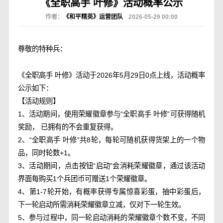
《全职高手 叶修》活动概率公示
作者：
《和平精英》运营团队
2026-05-29 00:00
尊敬的特种兵：
《全职高手 叶修》活动于2026年5月29日0点上线，活动概率
公示如下：
【活动规则】
1、活动期间，使用荣耀徽章参与“全职高手 叶修”可获得随机
奖励， 已拥有的不会重复获得。
2、“全职高手 叶修”共8轮，每轮可随机获得货架上的一个物
品，同时轮数+1。
3、活动期间，点击按钮“启动”会消耗荣耀徽章，通过该活动
界面每购买1个兵团币可赠送1个荣耀徽章。
4、第1-7轮开始，有概率获得专属惊喜彩蛋，抽中彩蛋后，
下一轮启动所需消耗荣耀徽章立减，仅对下一轮生效。
5、参与过程中，同一轮启动消耗的荣耀徽章个数不变，不同