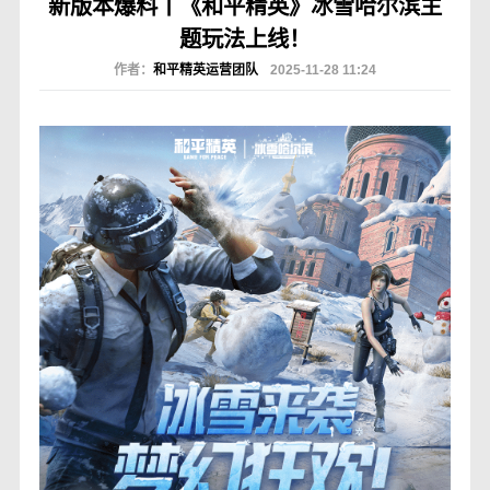
新版本爆料丨《和平精英》冰雪哈尔滨主
题玩法上线！
作者：
和平精英运营团队
2025-11-28 11:24