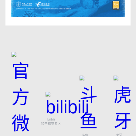
bilibili
和平精英专区
斗鱼
虎牙